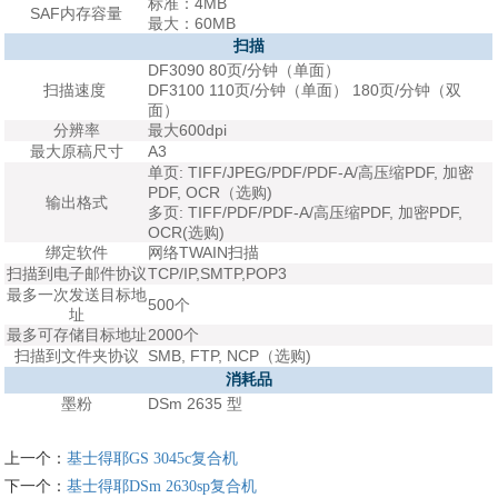
标准：4MB
SAF内存容量
最大：60MB
扫描
DF3090 80页/分钟（单面）
扫描速度
DF3100 110页/分钟（单面） 180页/分钟（双
面）
分辨率
最大600dpi
最大原稿尺寸
A3
单页: TIFF/JPEG/PDF/PDF-A/高压缩PDF, 加密
PDF, OCR（选购)
输出格式
多页: TIFF/PDF/PDF-A/高压缩PDF, 加密PDF,
OCR(选购)
绑定软件
网络TWAIN扫描
扫描到电子邮件协议
TCP/IP,SMTP,POP3
最多一次发送目标地
500个
址
最多可存储目标地址
2000个
扫描到文件夹协议
SMB, FTP, NCP（选购)
消耗品
墨粉
DSm 2635 型
上一个：
基士得耶GS 3045c复合机
下一个：
基士得耶DSm 2630sp复合机