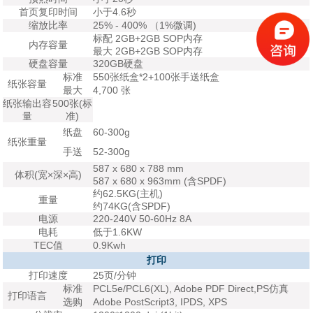
首页复印时间
小于4.6秒
缩放比率
25% - 400% （1%微调)
标配 2GB+2GB SOP内存
内存容量
最大 2GB+2GB SOP内存
硬盘容量
320GB硬盘
标准
550张纸盒*2+100张手送纸盒
纸张容量
最大
4,700 张
纸张输出容
500张(标
量
准)
纸盘
60-300g
纸张重量
手送
52-300g
587 x 680 x 788 mm
体积(宽×深×高)
587 x 680 x 963mm (含SPDF)
约62.5KG(主机)
重量
约74KG(含SPDF)
电源
220-240V 50-60Hz 8A
电耗
低于1.6KW
TEC值
0.9Kwh
打印
打印速度
25页/分钟
标准
PCL5e/PCL6(XL), Adobe PDF Direct,PS仿真
打印语言
选购
Adobe PostScript3, IPDS, XPS