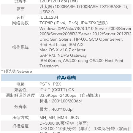
分辨率
1200*1200 dpi (1bit)
以太网 (1000BASE-T/100BASE-TX/10BASE-T),
界面
USB2.0
选购
IEEE1284
网络协议
TCP/IP (IP v4, IP v6), IPX/SPX(选购)
Windows XP/Vista/7/8/8.1/10,Server 2003/Server
2008/Server2008R2/Server 2012/Server 2012R2
Unix: Sun Solaris, HP-UX, SCO OpenServer,
Red Hat Linux, IBM AIX
操作系统
Mac OS X v.10.7 or later
SAP R/3, NDPS Gateway,
IBM iSeries, AS/400-using OS/400 Host Print
Transform
* 须选购Netware
传真(选购)
电路
PSTN, PBX
兼容性
ITU-T (CCITT) G3
调制解调器速度
33.6Kbps -2400bps （自动降速）
标准：200*100/200dpi
分辨率
最大：400*400dpi
压缩方式
MH, MR, MMR, JBIG
DF3090 80页/分钟（单面）
扫描速度
DF3100 110页/分钟（单面） 180页/分钟（双面）